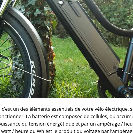
, c’est un des éléments essentiels de votre vélo électrique, 
onctionner. La batterie est composée de cellules, ou accumul
a puissance ou tension énergétique et par un ampérage / he
watt / heure ou Wh est le produit du voltage par l’ampérage