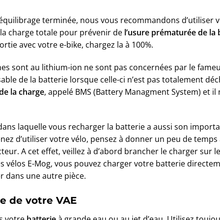
d’équilibrage terminée, nous vous recommandons d’utiliser v
 la charge totale pour prévenir de
l’usure prématurée de la 
rtie avec votre e-bike, chargez la à 100%.
es sont au lithium-ion ne sont pas concernées par le fameu
isable de la batterie lorsque celle-ci n’est pas totalement dé
de la charge
, appelé BMS (Battery Managment System) et il n
dans laquelle vous recharger la batterie a aussi son import
enez d’utiliser votre vélo, pensez à donner un peu de temps à
eur. A cet effet, veillez à d’abord brancher le charger sur l
des vélos E-Mog, vous pouvez charger votre batterie directem
er dans une autre pièce.
ie de votre VAE
s votre
batterie
à grande eau ou au jet d’eau. Utilisez touj