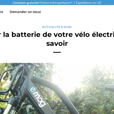
Livraison gratuite
France métropolitaine* | Expéditions en UE
ie
Demander un essai
ACTUALITÉ E-MOG
 la batterie de votre vélo électr
savoir