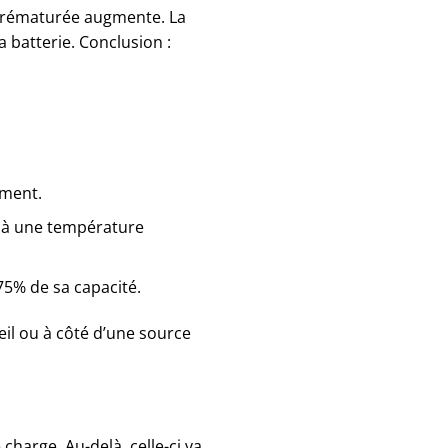
e prématurée augmente. La
a batterie. Conclusion :
ement.
t à une température
 75% de sa capacité.
il ou à côté d’une source
charge. Au-delà, celle-ci va