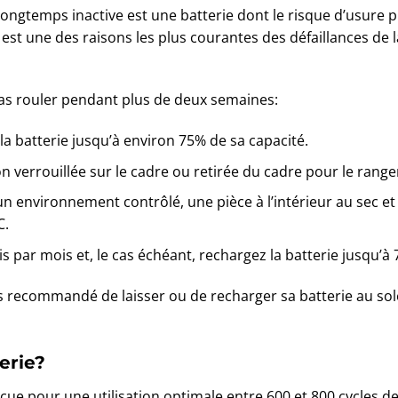
 longtemps inactive est une batterie dont le risque d’usur
 est une des raisons les plus courantes des défaillances de l
 pas rouler pendant plus de deux semaines:
a batterie jusqu’à environ 75% de sa capacité.
ion verrouillée sur le cadre ou retirée du cadre pour le rang
un environnement contrôlé, une pièce à l’intérieur au sec e
C.
ois par mois et, le cas échéant, rechargez la batterie jusqu’à
s recommandé de laisser ou de recharger sa batterie au sole
terie?
çue pour une utilisation optimale entre 600 et 800 cycles de 