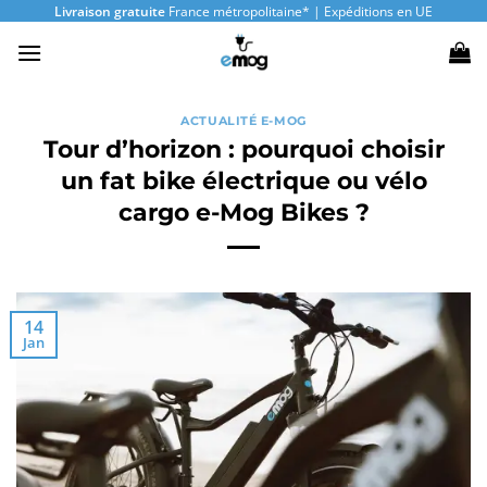
Passer
Livraison gratuite
France métropolitaine* | Expéditions en UE
au
contenu
ACTUALITÉ E-MOG
Tour d’horizon : pourquoi choisir
un fat bike électrique ou vélo
cargo e-Mog Bikes ?
14
Jan